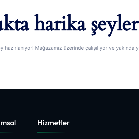
kta harika şeyler
y hazırlanıyor! Mağazamız üzerinde çalışılıyor ve yakında 
umsal
Hizmetler