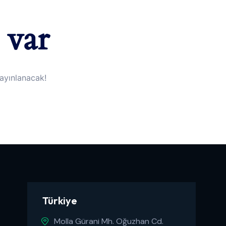
 var
yayınlanacak!
Türkiye
Molla Gürani Mh. Oğuzhan Cd.