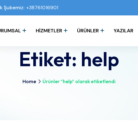
k Şubemiz:
+38761016901
URUMSAL
HIZMETLER
ÜRÜNLER
YAZILAR
Etiket:
help
Home
Ürünler “help” olarak etiketlendi