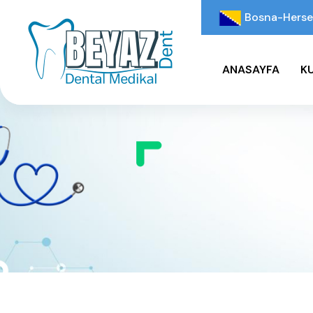
Bosna-Herse
ANASAYFA
K