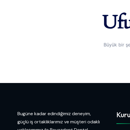
Ufu
Büyük bir şe
Kur
Bugüne kadar edindiğimiz deneyim,
güçlü iş ortaklıklarımız ve müşteri odaklı
yaklaşımımız ile Beyazdent Dental