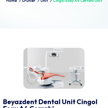
Home
Ürünler
Unit
Cingol Esay A4 Cerrahi Ünit
Beyazdent Dental Unit Cingol