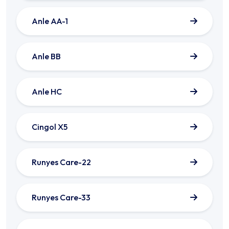
Anle AA-1
Anle BB
Anle HC
Cingol X5
Runyes Care-22
Runyes Care-33